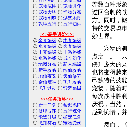
◎
社区系统
◎
宠物面版
养数百种形
◎
宠物属性
◎
宠物进化
过回合制的
◎
宠物天地
◎
怪物分布
◎
宠物图鉴
◎
游戏地图
方。同时，
◎
乾坤五行
◎
五行知识
特的交易城
>>>高手进阶<<<
妙世界。
◎
金宠练级
◎
木宠练级
◎
水宠练级
◎
火宠练级
宠物的驯养
◎
土宠练级
◎
土系路线
点之一。一
◎
水系路线
◎
成长幻化
侠》庞大的
◎
地图分布
◎
新人练级
◎
新手攻略
◎
散仙攻略
也将变得越
◎
地仙夜叉
◎
天仙修罗
己独特的技能
◎
金仙魔神
◎
飞升攻略
宠物，随着
◎
飞升过劫
◎
锻造高级
每次战斗胜
>>>任务攻略<<<
庆祝，当然
◎
新手任务
◎
帮派系统
◎
修理技能
◎
五行炼化
感到惋惜，
◎
锻造升级
◎
鉴定任务
◎
飞翔符石
◎
宠物受伤
然而，《幻